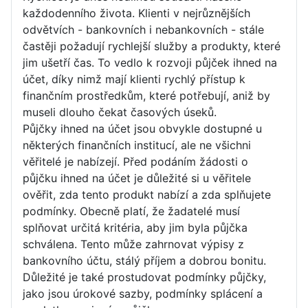
každodenního života. Klienti v nejrůznějších
odvětvích - bankovních i nebankovních - stále
častěji požadují rychlejší služby a produkty, které
jim ušetří čas. To vedlo k rozvoji půjček ihned na
účet, díky nimž mají klienti rychlý přístup k
finančním prostředkům, které potřebují, aniž by
museli dlouho čekat časových úseků.
Půjčky ihned na účet jsou obvykle dostupné u
některých finančních institucí, ale ne všichni
věřitelé je nabízejí. Před podáním žádosti o
půjčku ihned na účet je důležité si u věřitele
ověřit, zda tento produkt nabízí a zda splňujete
podmínky. Obecně platí, že žadatelé musí
splňovat určitá kritéria, aby jim byla půjčka
schválena. Tento může zahrnovat výpisy z
bankovního účtu, stálý příjem a dobrou bonitu.
Důležité je také prostudovat podmínky půjčky,
jako jsou úrokové sazby, podmínky splácení a