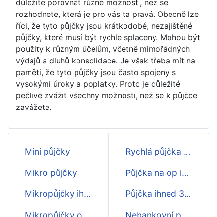
důležité porovnat různé možnosti, než se
rozhodnete, která je pro vás ta pravá. Obecně lze
říci, že tyto půjčky jsou krátkodobé, nezajištěné
půjčky, které musí být rychle splaceny. Mohou být
použity k různým účelům, včetně mimořádných
výdajů a dluhů konsolidace. Je však třeba mít na
paměti, že tyto půjčky jsou často spojeny s
vysokými úroky a poplatky. Proto je důležité
pečlivě zvážit všechny možnosti, než se k půjčce
zavážete.
Mini půjčky
Rychlá půjčka do výplaty ihned na účet do hodiny
Mikro půjčky
Půjčka na op ihned na účet dnes
Mikropůjčky ihned
Půjčka ihned 30000 na účet
Mikropůjčky online
Nebankovní půjčky hned na účet