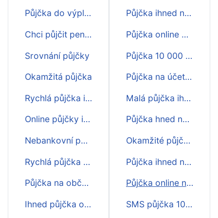
Půjčka do výplaty
Půjčka ihned na účet bez prokazování příjmu
Chci půjčit peníze
Půjčka online do 10 min na účet
Srovnání půjčky
Půjčka 10 000 ihned na účet
Okamžitá půjčka
Půjčka na účet ihned
Rychlá půjčka ihned na účtě
Malá půjčka ihned na účet
Online půjčky ihned na účet
Půjčka hned na účet na op 4000
Nebankovní půjčka ihned na účet
Okamžité půjčky na účet
Rychlá půjčka na OP
Půjčka ihned na účet ještě dnes
Půjčka na občanský průkaz
Půjčka online na účet
Ihned půjčka online
SMS půjčka 1000 na účet nonstop