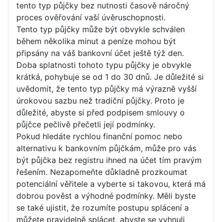
tento typ půjčky bez nutnosti časově náročný
proces ověřování vaší úvěruschopnosti.
Tento typ půjčky může být obvykle schválen
během několika minut a peníze mohou být
připsány na váš bankovní účet ještě týž den.
Doba splatnosti tohoto typu půjčky je obvykle
krátká, pohybuje se od 1 do 30 dnů. Je důležité si
uvědomit, že tento typ půjčky má výrazně vyšší
úrokovou sazbu než tradiční půjčky. Proto je
důležité, abyste si před podpisem smlouvy o
půjčce pečlivě přečetli její podmínky.
Pokud hledáte rychlou finanční pomoc nebo
alternativu k bankovním půjčkám, může pro vás
být půjčka bez registru ihned na účet tím pravým
řešením. Nezapomeňte důkladně prozkoumat
potenciální věřitele a vyberte si takovou, která má
dobrou pověst a výhodné podmínky. Měli byste
se také ujistit, že rozumíte postupu splácení a
můžete pravidelně splácet, abyste se vyhnuli