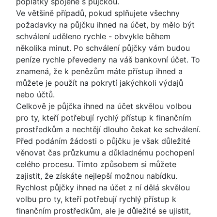
poplatky spojené s půjčkou.
Ve většině případů, pokud splňujete všechny
požadavky na půjčku ihned na účet, by mělo být
schválení uděleno rychle - obvykle během
několika minut. Po schválení půjčky vám budou
peníze rychle převedeny na váš bankovní účet. To
znamená, že k penězům máte přístup ihned a
můžete je použít na pokrytí jakýchkoli výdajů
nebo účtů.
Celkově je půjčka ihned na účet skvělou volbou
pro ty, kteří potřebují rychlý přístup k finančním
prostředkům a nechtějí dlouho čekat ke schválení.
Před podáním žádosti o půjčku je však důležité
věnovat čas průzkumu a důkladnému pochopení
celého procesu. Tímto způsobem si můžete
zajistit, že získáte nejlepší možnou nabídku.
Rychlost půjčky ihned na účet z ní dělá skvělou
volbu pro ty, kteří potřebují rychlý přístup k
finančním prostředkům, ale je důležité se ujistit,