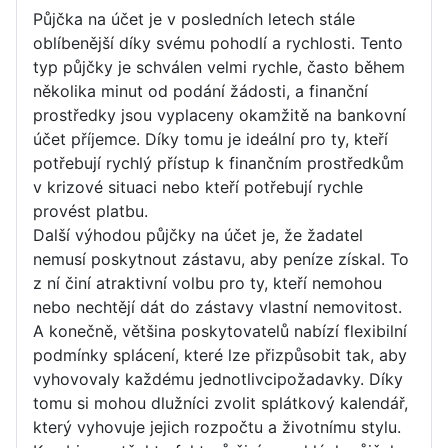
Půjčka na účet je v posledních letech stále
oblíbenější díky svému pohodlí a rychlosti. Tento
typ půjčky je schválen velmi rychle, často během
několika minut od podání žádosti, a finanční
prostředky jsou vyplaceny okamžitě na bankovní
účet příjemce. Díky tomu je ideální pro ty, kteří
potřebují rychlý přístup k finančním prostředkům
v krizové situaci nebo kteří potřebují rychle
provést platbu.
Další výhodou půjčky na účet je, že žadatel
nemusí poskytnout zástavu, aby peníze získal. To
z ní činí atraktivní volbu pro ty, kteří nemohou
nebo nechtějí dát do zástavy vlastní nemovitost.
A konečně, většina poskytovatelů nabízí flexibilní
podmínky splácení, které lze přizpůsobit tak, aby
vyhovovaly každému jednotlivcipožadavky. Díky
tomu si mohou dlužníci zvolit splátkový kalendář,
který vyhovuje jejich rozpočtu a životnímu stylu.