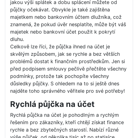
jakou výši splátek a dobu splácení můžete od
půjčky očekávat. Obvykle je také zajištěna
majetkem nebo bankovním účtem dlužníka, což
znamená, že pokud úvěr nesplatíte, může být váš
majetek nebo bankovní účet použit k pokrytí
dluhu.
Celkově lze říci, že půjčka ihned na účet je
skvělým způsobem, jak se rychle a bez větších
problémů dostat k finančním prostředkům. Jen si
před podpisem smlouvy pečlivě přečtěte všechny
podmínky, protože tak pochopíte všechny
důsledky půjčky. S ohledem na to si ještě dnes
najděte toho správného věřitele pro své potřeby!
Rychlá půjčka na účet
Rychlá půjčka na účet je pohodlným a rychlým
řešením pro zákazníky, kteří chtějí získat finance
rychle a bez zbytečných starostí. Nabízí různé
výše půjček, od několika tisíc až po statisíce