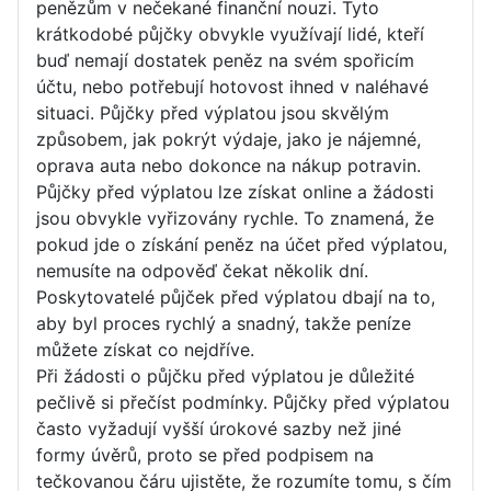
penězům v nečekané finanční nouzi. Tyto
krátkodobé půjčky obvykle využívají lidé, kteří
buď nemají dostatek peněz na svém spořicím
účtu, nebo potřebují hotovost ihned v naléhavé
situaci. Půjčky před výplatou jsou skvělým
způsobem, jak pokrýt výdaje, jako je nájemné,
oprava auta nebo dokonce na nákup potravin.
Půjčky před výplatou lze získat online a žádosti
jsou obvykle vyřizovány rychle. To znamená, že
pokud jde o získání peněz na účet před výplatou,
nemusíte na odpověď čekat několik dní.
Poskytovatelé půjček před výplatou dbají na to,
aby byl proces rychlý a snadný, takže peníze
můžete získat co nejdříve.
Při žádosti o půjčku před výplatou je důležité
pečlivě si přečíst podmínky. Půjčky před výplatou
často vyžadují vyšší úrokové sazby než jiné
formy úvěrů, proto se před podpisem na
tečkovanou čáru ujistěte, že rozumíte tomu, s čím