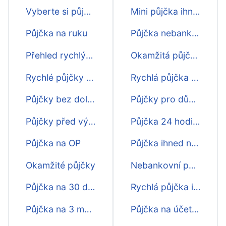
Vyberte si půjčku
Mini půjčka ihned na účet
Půjčka na ruku
Půjčka nebankovní ihned na účet
Přehled rychlých půjček
Okamžitá půjčka na účet v neděli
Rychlé půjčky před výplatou
Rychlá půjčka hned na účet
Půjčky bez doložení příjmu
Půjčky pro důchodce na účet
Půjčky před výplatou
Půjčka 24 hodin denně online na účet
Půjčka na OP
Půjčka ihned na účet bez příjmu
Okamžité půjčky
Nebankovní půjčky na účet
Půjčka na 30 dní na účet
Rychlá půjčka ihned na účet do hodiny bez poplatku
Půjčka na 3 měsíce na účet
Půjčka na účet bez registru