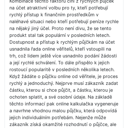
Kombinace těchto faktorů činí z rychlých půjček
na účet atraktivní volbu pro ty, kteří potřebují
rychlý přístup k finančním prostředkům v
naléhavé situaci nebo kteří potřebují peníze rychle
na nějaký jiný účel. Proto není divu, že se tento
produkt stal tak populární v posledních letech.
Dostupnost a přístup k rychlým půjčkám na účet
usnadnila řada online věřitelů, kteří vstoupili na
trh, což lidem ještě více usnadnilo podání žádosti
a její rychlé schválení. To dále přispělo k jejich
rostoucí popularitě v posledních několika letech.
Když žádáte o půjčku online od věřitele, je proces
rychlý a jednoduchý. Nejprve musí zákazník zadat
částku, kterou si chce půjčit, a částku, kterou je
ochoten splatit, a své osobní údaje. Na základě
těchto informací pak online kalkulačka vygeneruje
a navrhne vhodnou malou půjčku, která odpovídá
jejich individuálním potřebám. Nejenže může
zákazník získá okamžité rozhodnutí o půjčce, ale