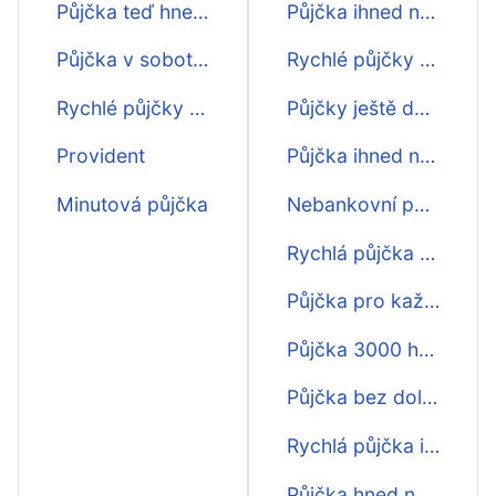
Půjčka teď hned na účet
Půjčka ihned na účet bez 1kč
Půjčka v sobotu na účet
Rychlé půjčky na účet první zdarma
Rychlé půjčky na účty
Půjčky ještě dnes na účet
Provident
Půjčka ihned na účet do hodiny
Minutová půjčka
Nebankovní půjčka hned na účet
Rychlá půjčka bez poplatku ihned na účet
Půjčka pro každého ihned na účet
Půjčka 3000 hned na účet
Půjčka bez doložení příjmu ihned na účet
Rychlá půjčka ihned na účet do hodiny bez registru
Půjčka hned na účet 2000