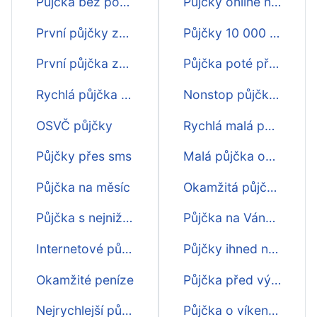
Půjčka bez poplatku
Půjčky online na účet
První půjčky zdarma
Půjčky 10 000 ihned na účet
První půjčka zdarma
Půjčka poté přes sms hned na účet
Rychlá půjčka přes internet
Nonstop půjčka na účet
OSVČ půjčky
Rychlá malá půjčka na účet
Půjčky přes sms
Malá půjčka online na účet
Půjčka na měsíc
Okamžitá půjčka na účet hned
Půjčka s nejnižším úrokem
Půjčka na Vánoce hned na účet
Internetové půjčky
Půjčky ihned na účet do výplaty
Okamžité peníze
Půjčka před výplatou na účet
Nejrychlejší půjčka
Půjčka o víkendu hned na účet