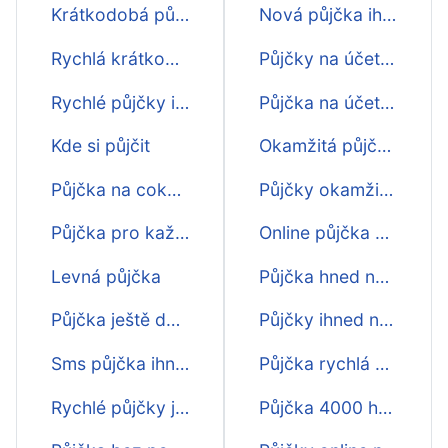
Krátkodobá půjčka ihned
Nová půjčka ihned na účet
Rychlá krátkodobá půjčka
Půjčky na účet nonstop
Rychlé půjčky ihned
Půjčka na účet ihned bez poplatku
Kde si půjčit
Okamžitá půjčka na účet non stop
Půjčka na cokoliv
Půjčky okamžité na účet
Půjčka pro každého
Online půjčka nonstop ihned na účet
Levná půjčka
Půjčka hned na účet před výplatou
Půjčka ještě dnes
Půjčky ihned na účet bez čekání
Sms půjčka ihned
Půjčka rychlá hned na účet
Rychlé půjčky ještě dnes
Půjčka 4000 hned na účet